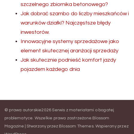
szczelnego zbiornika betonowego?
Jak dobrać szambo do liczby mieszkańców i
warunków działki? Najczęstsze błędy
inwestorów.
Innowacyjne systemy sprzedażowe jako
element skutecznej aranżacji sprzedaży
Jak skutecznie podnieść komfort jazdy
pojazdem każdego dnia
© prawa autorskie2026
Serwis z materiałami o bogatej
problematyce
. Wszelkie prawa zastrzeżone.
Blossom
Magazine | Stworzony przez
Blossom Themes
.
Wspierany przez