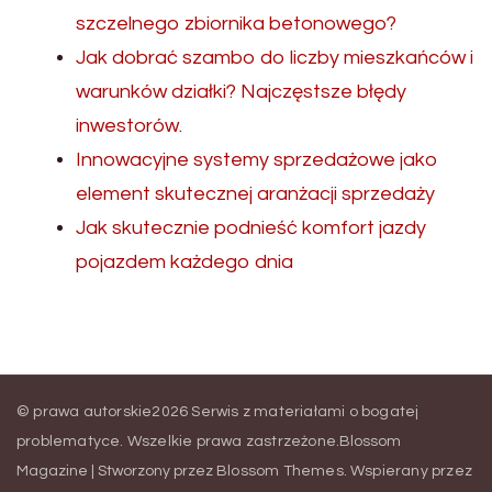
szczelnego zbiornika betonowego?
Jak dobrać szambo do liczby mieszkańców i
warunków działki? Najczęstsze błędy
inwestorów.
Innowacyjne systemy sprzedażowe jako
element skutecznej aranżacji sprzedaży
Jak skutecznie podnieść komfort jazdy
pojazdem każdego dnia
© prawa autorskie2026
Serwis z materiałami o bogatej
problematyce
. Wszelkie prawa zastrzeżone.
Blossom
Magazine | Stworzony przez
Blossom Themes
.
Wspierany przez