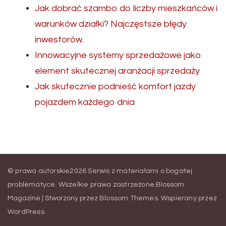
Jak dobrać szambo do liczby mieszkańców i
warunków działki? Najczęstsze błędy
inwestorów.
Innowacyjne systemy sprzedażowe jako
element skutecznej aranżacji sprzedaży
Jak skutecznie podnieść komfort jazdy
pojazdem każdego dnia
© prawa autorskie2026
Serwis z materiałami o bogatej
problematyce
. Wszelkie prawa zastrzeżone.
Blossom
Magazine | Stworzony przez
Blossom Themes
.
Wspierany przez
WordPress
.