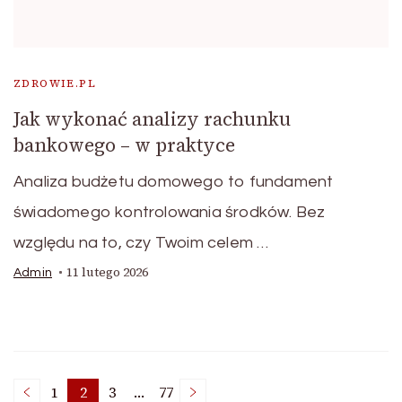
ZDROWIE.PL
Jak wykonać analizy rachunku
bankowego – w praktyce
Analiza budżetu domowego to fundament
świadomego kontrolowania środków. Bez
względu na to, czy Twoim celem …
11 lutego 2026
Admin
1
2
3
…
77
Strona
Strona
Strona
Strona