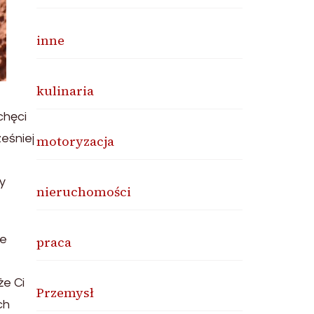
inne
kulinaria
chęci
eśniej
motoryzacja
y
nieruchomości
le
praca
że Ci
Przemysł
ch