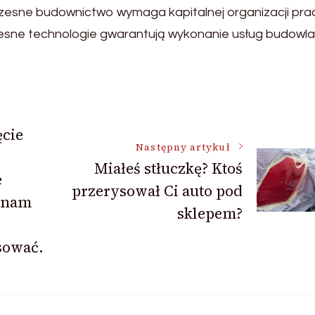
esne budownictwo wymaga kapitalnej organizacji prac
esne technologie gwarantują wykonanie usług budowl
cie
Następny artykuł
Miałeś stłuczkę? Ktoś
e
przerysował Ci auto pod
 nam
sklepem?
sować.