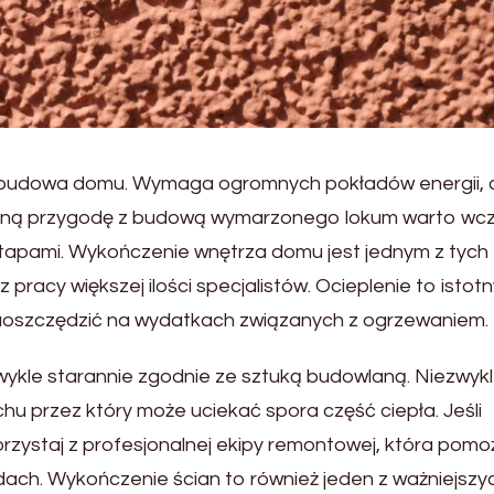
 budowa domu. Wymaga ogromnych pokładów energii, 
sną przygodę z budową wymarzonego lokum warto wcz
 etapami. Wykończenie wnętrza domu jest jednym z tych
racy większej ilości specjalistów. Ocieplenie to istotn
aoszczędzić na wydatkach związanych z ogrzewaniem.
wykle starannie zgodnie ze sztuką budowlaną. Niezwyk
hu przez który może uciekać spora część ciepła. Jeśli
rzystaj z profesjonalnej ekipy remontowej, która pomo
 dach. Wykończenie ścian to również jeden z ważniejszy