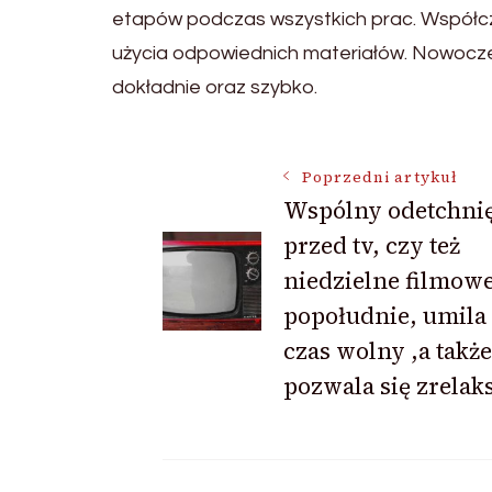
etapów podczas wszystkich prac. Współcz
użycia odpowiednich materiałów. Nowocz
dokładnie oraz szybko.
Nawigacja
Poprzedni artykuł
Wspólny odetchnię
przed tv, czy też
wpisu
niedzielne filmow
popołudnie, umila
czas wolny ,a także
pozwala się zrelak