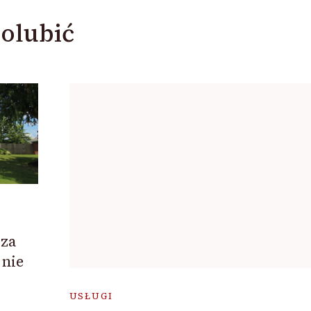
olubić
za
 nie
USŁUGI