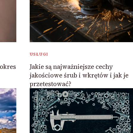
USŁUGI
 okres
Jakie są najważniejsze cechy
jakościowe śrub i wkrętów i jak je
przetestować?