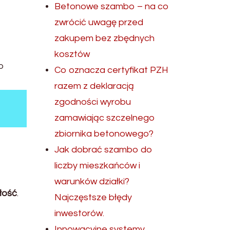
Betonowe szambo – na co
zwrócić uwagę przed
zakupem bez zbędnych
kosztów
o
Co oznacza certyfikat PZH
razem z deklaracją
zgodności wyrobu
zamawiając szczelnego
zbiornika betonowego?
Jak dobrać szambo do
liczby mieszkańców i
warunków działki?
łość
.
Najczęstsze błędy
inwestorów.
Innowacyjne systemy