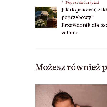
Nawigacja
Poprzedni artykuł
Jak dopasować zak
pogrzebowy?
wpisu
Przewodnik dla os
żałobie.
Możesz również p