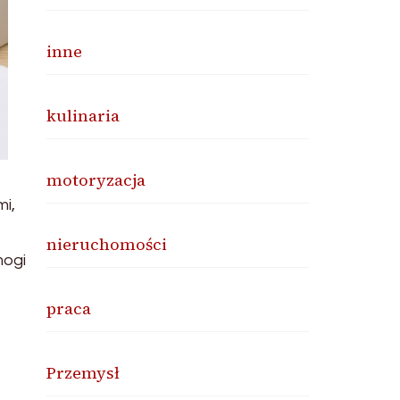
inne
kulinaria
motoryzacja
mi,
nieruchomości
mogi
praca
Przemysł