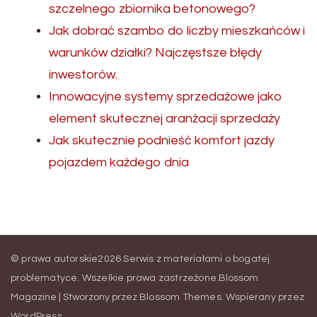
szczelnego zbiornika betonowego?
Jak dobrać szambo do liczby mieszkańców i
warunków działki? Najczęstsze błędy
inwestorów.
Innowacyjne systemy sprzedażowe jako
element skutecznej aranżacji sprzedaży
Jak skutecznie podnieść komfort jazdy
pojazdem każdego dnia
© prawa autorskie2026
Serwis z materiałami o bogatej
problematyce
. Wszelkie prawa zastrzeżone.
Blossom
Magazine | Stworzony przez
Blossom Themes
.
Wspierany przez
WordPress
.