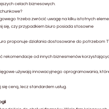
iejszych celach biznesowych.
rachunkowe?
gowego trzeba zwrócić uwagę na kilku istotnych elem
nij się, czy przypadkiem biuro posiada stosowne
biuro proponuje działania dostosowane do potrzebom T
ać rekomendacje od innych biznesmenów korzystającyc
sięgowe używają innowacyjnego oprogramowania, któr
uj się ceną, lecz standardem usług.
gii