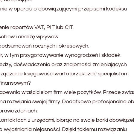
nie w oparciu o obowiązującymi przepisami kodeksu
ie raportów VAT, PIT lub CIT.
obów i analizę wpływów.
podsumowań rocznych i okresowych.
r, w tym przygotowywanie wynagrodzeń i składek.
edzy, doświadczenia oraz znajomości zmieniających
rządzanie księgowości warto przekazać specjalistom.
 finansowym?
pewnia właścicielom firm wiele pożytków. Przede zwł
na rozwijania swojej firmy. Dodatkowo profesjonalna o
sprawozdaniach.
ntaktach z urzędami, biorąc na swoje barki obowiąze
b wyjaśniania niejasności. Dzięki takiemu rozwiązaniu