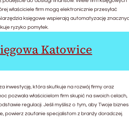
ż podejście do obsługi finansów. Wiele firm księgowych
órej właściciele firm mogą elektronicznie przesyłać
Narzędzia księgowe wspierają automatyzację znaczny
ukuje ryzyko pomyłek.
sięgowa Katowice
inwestycję, która skutkuje na rozwój firmy oraz
 pozwala właścicielom firm skupić na swoich celach,
tawie regulacji. Jeśli myślisz o tym, aby Twoje biznes
e, powierz zaufanie specjalistom z branży doradczej.