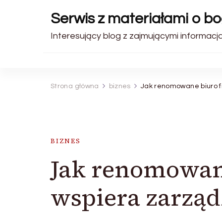
Serwis z materiałami o b
Interesujący blog z zajmującymi informacjam
Strona główna
biznes
Jak renomowane biuro f
BIZNES
Jak renomowan
wspiera zarząd