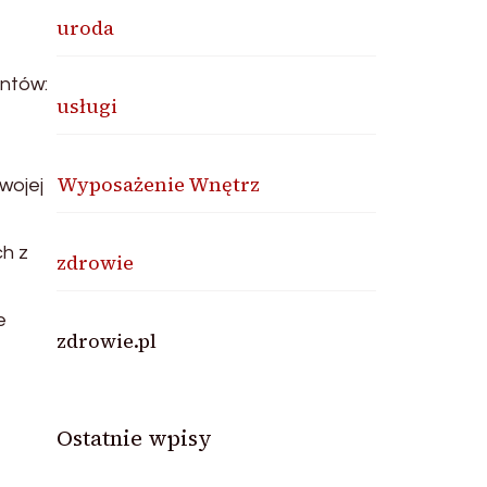
uroda
entów:
usługi
Wyposażenie Wnętrz
wojej
h z
zdrowie
e
zdrowie.pl
Ostatnie wpisy