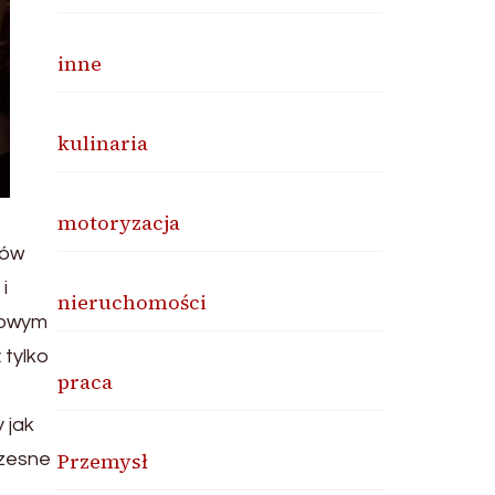
inne
kulinaria
motoryzacja
tów
i
nieruchomości
howym
 tylko
praca
 jak
Przemysł
czesne